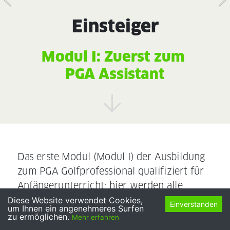
Einsteiger
Modul I: Zuerst zum 
PGA Assistant
f
Das erste Modul (Modul I) der Ausbildung 
zum PGA Golfprofessional qualifiziert für 
Anfängerunterricht; hier werden alle 
Kenntnisse und Fertigkeiten vermittelt, die 
Diese Website verwendet Cookies,
Einverstanden
um Ihnen ein angenehmeres Surfen
für die Durchführung von 
zu ermöglichen.
Mehr erfahren
Anfängertraining und Schnupperkursen 