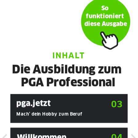
So 
funktioniert 
diese Ausgabe
INHALT
Die Ausbildung zum 
PGA Professional
pga.jetzt
03
Mach‘ dein Hobby zum Beruf
04
Willkommen 