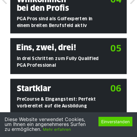
bei den Profis
PGA Pros sind als Golfexperten in 
einem breiten Berufsfeld aktiv
Eins, zwei, drei!
05
In drei Schritten zum Fully Qualified 
PGA Professional
06
Startklar
PreCourse & Eingangstest: Perfekt 
vorbereitet auf die Ausbildung
Diese Website verwendet Cookies,
Einverstanden
um Ihnen ein angenehmeres Surfen
Einsteiger
07
zu ermöglichen.
Mehr erfahren