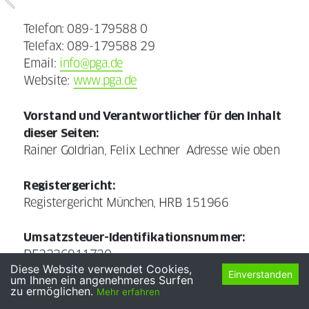
Telefon: 089-179588 0
Telefax: 089-179588 29
Email: 
info@pga.de
Website: 
www.pga.de
Vorstand und Verantwortlicher für den Inhalt 
dieser Seiten:
Rainer Goldrian, Felix Lechner  Adresse wie oben
Registergericht:
Registergericht München, HRB 151966
Umsatzsteuer-Identifikationsnummer:
DE2236911730
Diese Website verwendet Cookies,
Einverstanden
um Ihnen ein angenehmeres Surfen
Verantwortlich für zentrale journalistisch-
zu ermöglichen.
Mehr erfahren
redaktionell gestaltete Inhalte i.S.v. § 55 Abs. 2 