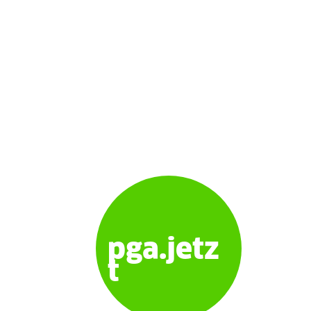
pga.jetz
t