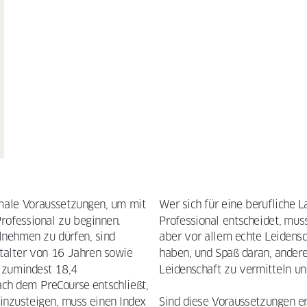
Ausbilder mit Know-how 
und Leidenschaft
rmale Voraussetzungen, um mit 
Wer sich für eine berufliche L
ofessional zu beginnen. 
Professional entscheidet, mus
nehmen zu dürfen, sind 
aber vor allem echte Leidensch
Erfahrene PGA Professionals bilden das PGA 
talter von 16 Jahren sowie 
haben, und Spaß daran, ander
Lehrteam, das unter der Leitung von 
 zumindest 18,4 
Leidenschaft zu vermitteln un
Ausbildungskoordinator Martin Hasenbein für die 
ch dem PreCourse entschließt, 
Schulung der Absolventen bei den 
inzusteigen, muss einen Index 
Sind diese Voraussetzungen erf